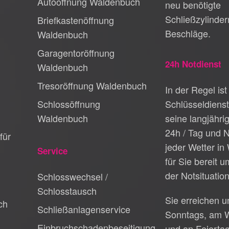
Autoöffnung Waldenbuch
neu benötigte
Schließzylinder
Briefkastenöffnung
Beschläge.
Waldenbuch
Garagentoröffnung
24h Notdienst
Waldenbuch
Tresoröffnung Waldenbuch
In der Regel ist
Schlossöffnung
Schlüsseldiens
Waldenbuch
seine langjähri
24h / Tag und N
für
jeder Wetter i
Service
für Sie bereit 
der Notsituation
Schlosswechsel /
Schlosstausch
Sie erreichen 
ch
Schließanlagenservice
Sonntags, am 
Einbruchschadenbeseitigung
und an Feierta