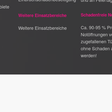
biete
Schadenfreie N
Weitere Einsatzbereiche
Ca. 90-95 % Pro
Weitere Einsatzbereiche
Notöffnungen v
zugefallenen T
ohne Schaden 
werden!
schutz
|
Kontakt
hlüsseldienst Bad Wimpfen
|
Schlüsseldienst Sersheim
|
Schlüsseldien
ldienst Mundelsheim
|
Schlüsseldienst Eltingen
|
Schlüsseldienst Esslin
Schlüsseldienst Steinheim
|
Schlüsseldienst Seelberg
|
Schlüsseldienst
attonville