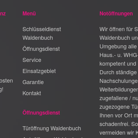
anz
Menü
Notöffnungen
Schlüsseldienst
Wir öffnen für S
Waldenbuch
Waldenbuch un
Umgebung alle 
Öffnungsdienst
Haus.- u. WHG
Service
kompetent und 
Einsatzgebiet
Durch ständige
osten
Nachschulunge
Garantie
g!
Weiterbildungen
Kontakt
zugefallene / n
zugezogene Tür
Öffnungsdienst
Ihnen vor Ort m
schadenfrei. So
Türöffnung Waldenbuch
vermeiden wir 