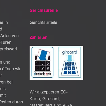
Gerichtsurteile
ie in
Gerichtsurteile
d
Arten von
Zahlarten
-Türen
preiswert.
n und
 öffnen wir
ur
en bei
eist
Wir akzeptieren EC-
mit
Karte, Girocard,
Kosten durch
MasterCard, und VISA .