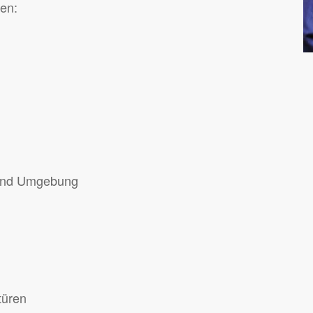
gen:
 und Umgebung
türen