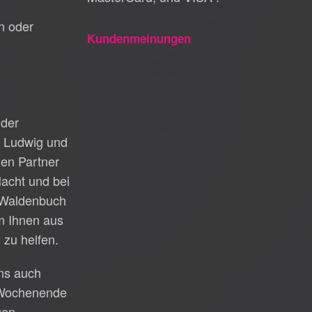
n oder
Kundenmeinungen
 der
t Ludwig und
gen Partner
acht und bei
n Waldenbuch
um Ihnen aus
 zu helfen.
uns auch
Wochenende
gen.