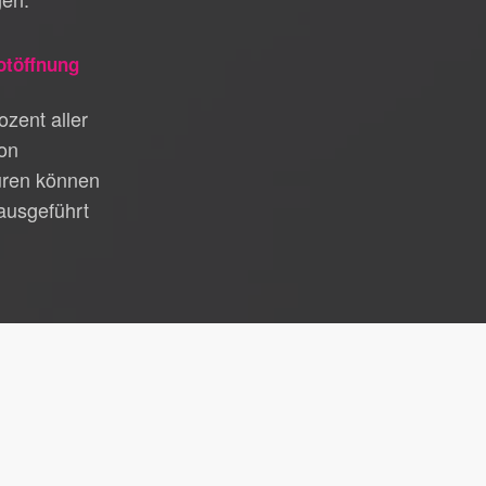
otöffnung
zent aller
on
üren können
ausgeführt
st Gerlingen
|
Schlüsseldienst Lorch
|
Schlüsseldienst
gen
|
Schlüsseldienst Ludwigsburg
|
Schlüsseldienst Horb
 Asperg
|
Schlüsseldienst Leutenbach
|
Schlüsseldienst