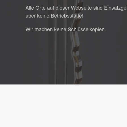
Alle Orte auf dieser Webseite sind Einsatzge
aber keine Betriebsstätte!
Wir machen keine Schlüsselkopien.
© 2026 Schlüsseldienst Waldenbuch.
Impressum
|
Daten
Weitere Einsatzbereiche:
Schlüsseldienst Benningen
|
Sc
Sindelfingen
|
Schlüsseldienst Unterriexingen
|
Schlüsse
|
Schlüsseldienst Löchgau
|
Schlüsseldienst Weinstadt
|
Waiblingen
|
Schlüsseldienst Fellbach
|
Schlüsseldienst P