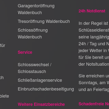
Garagentoröffnung
24h Notdienst
Waldenbuch
Tresoröffnung Waldenbuch
In der Regel ist
Schlossöffnung
Schlüsseldiens
Waldenbuch
seine langjähri
24h / Tag und N
für
jeder Wetter i
Service
für Sie bereit 
der Notsituation
Schlosswechsel /
Schlosstausch
Sie erreichen 
ch
Schließanlagenservice
Sonntags, am 
Einbruchschadenbeseitigung
und an Feierta
biete
Schadenfreie N
Weitere Einsatzbereiche