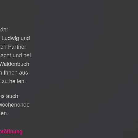
 der
t Ludwig und
gen Partner
acht und bei
n Waldenbuch
um Ihnen aus
 zu helfen.
uns auch
Wochenende
gen.
otöffnung