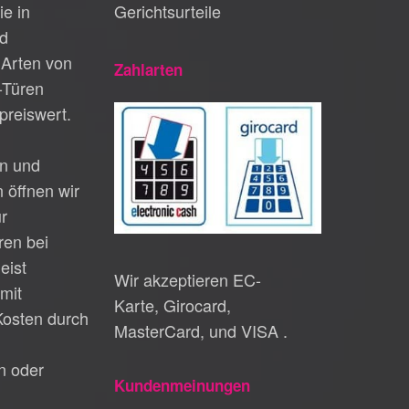
ie in
Gerichtsurteile
d
Arten von
Zahlarten
-Türen
preiswert.
n und
 öffnen wir
ur
en bei
eist
Wir akzeptieren EC-
mit
Karte, Girocard,
Kosten durch
MasterCard, und VISA .
n oder
Kundenmeinungen