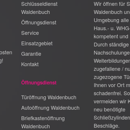
Schlüsseldienst
Wir öffnen für S
Waldenbuch
Waldenbuch un
Umgebung alle 
Öffnungsdienst
Haus.- u. WHG
Service
kompetent und 
Einsatzgebiet
Durch ständige
osten
Nachschulunge
Garantie
g!
Weiterbildungen
Kontakt
zugefallene / n
zugezogene Tür
Öffnungsdienst
Ihnen vor Ort m
schadenfrei. So
Türöffnung Waldenbuch
vermeiden wir 
Autoöffnung Waldenbuch
neu benötigte
Schließzylinder
Briefkastenöffnung
Beschläge.
Waldenbuch